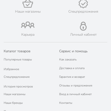
💳 Оплата: онлайн на сайте интернет-гипермаркета или
наличными при получении.
Наши магазины
Спецпредложения
🛍 Скидки, акции, распродажи каждый день!
📜 Только оригинальная продукция. Интернет-гипермаркет
Порядок - официальный представитель ведущих мировых
марок.
Карьера
Личный кабинет
Каталог товаров
Сервис и помощь
Популярные товары
Как заказать
Доставка и оплата
Избранное
Спецпредложения
Гарантия и возврат
Отзывы и предложения
История просмотров
Наши магазины
Вход в личный кабинет
Наши бренды
Контакты