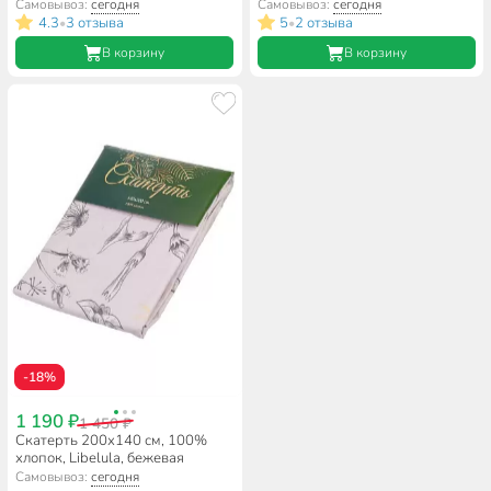
Кружева, шампань, AI-1504039
Текстура бежевая
Самовывоз:
сегодня
Самовывоз:
сегодня
4.3
3 отзыва
5
2 отзыва
•
•
В корзину
В корзину
-18%
1 190 ₽
1 450 ₽
Скатерть 200х140 см, 100%
хлопок, Libelula, бежевая
Самовывоз:
сегодня