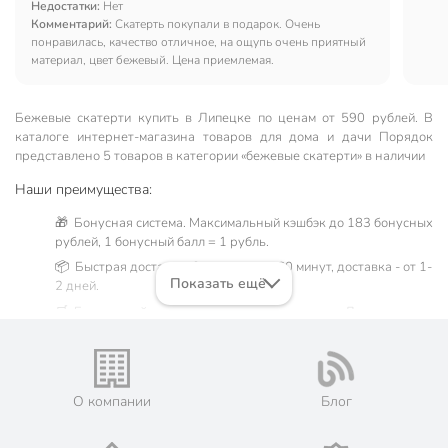
Недостатки:
Нет
Комментарий:
Скатерть покупали в подарок. Очень
понравилась, качество отличное, на ощупь очень приятный
материал, цвет бежевый. Цена приемлемая.
Бежевые скатерти купить в Липецке по ценам от 590 рублей. В
каталоге интернет-магазина товаров для дома и дачи Порядок
представлено 5 товаров в категории «бежевые скатерти» в наличии
Наши преимущества:
🎁 Бонусная система. Максимальный кэшбэк до 183 бонусных
рублей, 1 бонусный балл = 1 рубль.
📦 Быстрая доставка. Самовывоз от 60 минут, доставка - от 1-
Показать ещё
2 дней.
🛒 Бесплатный самовывоз из магазинов города Липецк.
Жители Липецкой области могут сделать заказ и оплатить его
онлайн на официальном сайте сети магазинов Порядок. Мы
предлагаем бесплатную курьерскую доставку для товара
«бежевые скатерти» при заказе от 3000 рублей в такие
О компании
Блог
города, как: Волово, Грязи, Данков, Добринка, Доброе,
Долгоруково, Елец, Задонск, Измалково, Красное, Лебедянь,
Лев Толстой, Становое, Тербуны, Усмань, Хлевное, Чаплыгин.