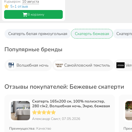
Курьером:
10 августа
5
1 отзыв
•
В корзину
Скатерть белая прямоугольная
Скатерть бежевая
Скатерт
Популярные бренды
Волшебная ночь
Самойловский текстиль
Ver
Отзывы покупателей: Бежевые скатерти
Скатерть 165х200 см, 100% полиэстер,
280 г/м2, Волшебная ночь, Экрю, бежевая
Александр Свист, 07.05.2026
Преимущества:
Качество
Преи