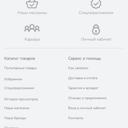
💳 Оплата: онлайн на сайте интернет-гипермаркета или
наличными при получении.
Наши магазины
Спецпредложения
🛍 Скидки, акции, распродажи каждый день!
📜 Только оригинальная продукция. Интернет-гипермаркет
Порядок - официальный представитель ведущих мировых
марок.
Карьера
Личный кабинет
Каталог товаров
Сервис и помощь
Популярные товары
Как заказать
Доставка и оплата
Избранное
Спецпредложения
Гарантия и возврат
Отзывы и предложения
История просмотров
Наши магазины
Вход в личный кабинет
Наши бренды
Контакты