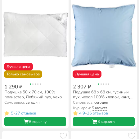
Лучшая цена
Только самовывоз
Лучшая цена
1 290 ₽
2 307 ₽
Подушка 50 х 70 см, 100%
Подушка 68 х 68 см, гусиный
полиэстер, Лебяжий пух, чехол
пух, чехол 100% хлопок, кант,
100% хлопок, кант, средняя,
мягкая, Майская ночь, ПГмн -
Самовывоз:
сегодня
Самовывоз:
сегодня
Silvano
7С
Курьером:
5 августа
5
27 отзывов
4.9
26 отзывов
•
•
В корзину
В корзину