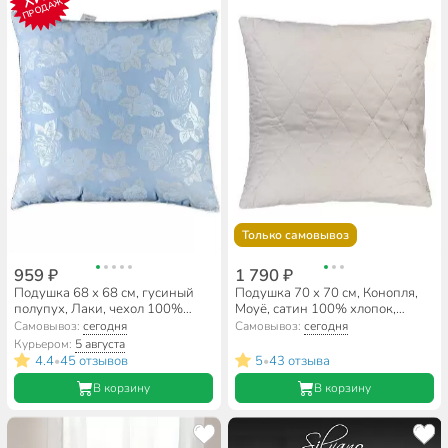
ПРОДАЖ
Только самовывоз
959 ₽
1 790 ₽
Подушка 68 х 68 см, гусиный
Подушка 70 х 70 см, Конопля,
полупух, Лаки, чехол 100%
Moyё, сатин 100% хлопок,
хлопок, кант, средняя, Бел-
ИвШвейСтандарт, MO-02/
Самовывоз:
сегодня
Самовывоз:
сегодня
Поль, ПГл-7сб
КВ-77
Курьером:
5 августа
4.4
45 отзывов
5
43 отзыва
•
•
В корзину
В корзину