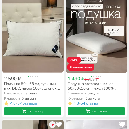
-14%
Лучшая цена
2 590 ₽
1 490 ₽
1 739 ₽
Подушка 50 х 68 см, гусиный
Подушка ортопедическая,
пух, DEO, чехол 100% хлопок,
50х30х10 см, чехол 100%
кант, упругая, трехкамерная,
полиэстер, с эффектом памяти,
Самовывоз:
сегодня
Самовывоз:
сегодня
Бел-Поль, ПЕдТд-57
жесткая, +наволочка, Silvano,
Курьером:
5 августа
Курьером:
5 августа
AI-1607003
4.8
57 отзывов
4.8
54 отзыва
•
•
В корзину
В корзину