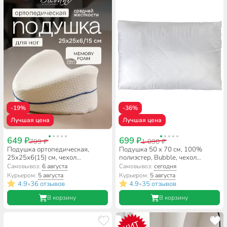
-19%
-36%
Лучшая цена
Лучшая цена
649 ₽
699 ₽
799 ₽
1 090 ₽
Подушка ортопедическая,
Подушка 50 х 70 см, 100%
25х25х6(15) см, чехол
полиэстер, Bubble, чехол
полиэстер, с эффектом памяти,
микрофибра 100% полиэстер,
Самовывоз:
6 августа
Самовывоз:
сегодня
средняя, для ног, Silvano,
средняя, Майская ночь
Курьером:
5 августа
Курьером:
5 августа
TP2525
4.9
36 отзывов
4.9
35 отзывов
•
•
В корзину
В корзину
ХИТ