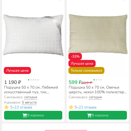
-33%
Лучшая цена
Лучшая цена
Только самовывоз
1 190 ₽
599 ₽
899 ₽
Подушка 50 х 70 см, Лебяжий
Подушка 50 х 70 см, Овечья
искусственный пух, тик,
шерсть, чехол 100% полиэстер,
эвкалиптовое волокно, на
упругая, Майская ночь
Самовывоз:
сегодня
Самовывоз:
сегодня
молнии, Silvano
Курьером:
5 августа
5
22 отзыва
5
22 отзыва
•
•
В корзину
В корзину