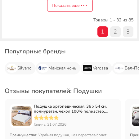
Показать ещё
Товары 1 - 32 из 85
1
2
3
Популярные бренды
Silvano
Майская ночь
Verossa
Бел-П
Отзывы покупателей: Подушки
Подушка ортопедическая, 36 х 54 см,
полиуретан, чехол 100% полиэстер,
мягкая, Silvano, Y6-1909
Галина, 31.07.2026
Преимущества:
Удобная подушка, шея перестала болеть
Преи