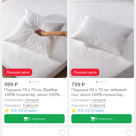
Лучшая цена
Лучшая цена
999 ₽
799 ₽
Подушка 70 х 70 см, Файбер
Подушка 50 х 70 см, лебяжий
100% полиэстер, чехол 100%
пух, чехол 100% полиэстер,
полиэстер, средняя, Майская
упругая, Майская ночь
Самовывоз:
сегодня
Самовывоз:
сегодня
ночь
Курьером:
5 августа
Курьером:
5 августа
4.9
34 отзыва
4.6
33 отзыва
•
•
В корзину
В корзину