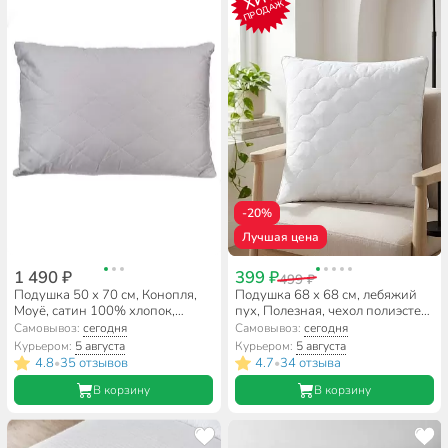
ПРОДАЖ
-20%
Лучшая цена
1 490 ₽
399 ₽
499 ₽
Подушка 50 х 70 см, Конопля,
Подушка 68 х 68 см, лебяжий
Moyё, сатин 100% хлопок,
пух, Полезная, чехол полиэстер,
ИвШвейСтандарт, MO-02/
Майская ночь, 257/1п
Самовывоз:
сегодня
Самовывоз:
сегодня
КВ-57
Курьером:
5 августа
Курьером:
5 августа
4.8
35 отзывов
4.7
34 отзыва
•
•
В корзину
В корзину