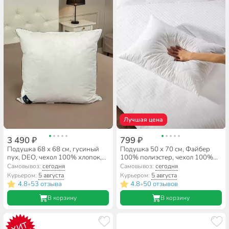
Лучшая цена
3 490 ₽
799 ₽
Подушка 68 х 68 см, гусиный
Подушка 50 х 70 см, Файбер
пух, DEO, чехол 100% хлопок,
100% полиэстер, чехол 100%
кант, упругая, трехкамерная,
полиэстер, средняя, Майская
Самовывоз:
сегодня
Самовывоз:
сегодня
Бел-Поль, ПЕдТД-7
ночь
Курьером:
5 августа
Курьером:
5 августа
4.8
53 отзыва
4.8
50 отзывов
•
•
В корзину
В корзину
ХИТ