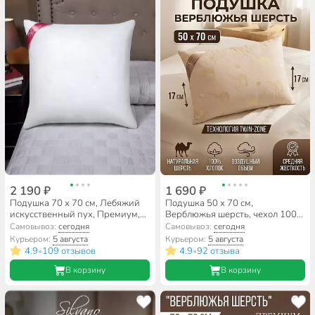
2 190 ₽
1 690 ₽
Подушка 70 х 70 см, Лебяжий
Подушка 50 х 70 см,
искусственный пух, Премиум,
Верблюжья шерсть, чехол 100%
чехол хлопок, Verossa,
хлопок, Verossa, 170921
Самовывоз:
сегодня
Самовывоз:
сегодня
169517/141263
Курьером:
5 августа
Курьером:
5 августа
4.9
109 отзывов
4.9
92 отзыва
•
•
В корзину
В корзину