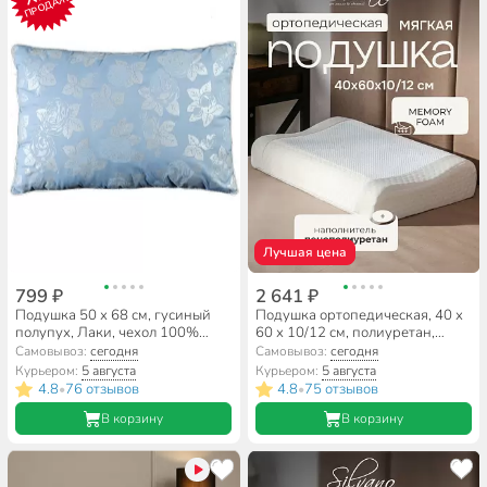
ПРОДАЖ
Лучшая цена
799 ₽
2 641 ₽
Подушка 50 х 68 см, гусиный
Подушка ортопедическая, 40 х
полупух, Лаки, чехол 100%
60 х 10/12 см, полиуретан,
хлопок, кант, средняя, Бел-
чехол полиэстер, кант, с
Самовывоз:
сегодня
Самовывоз:
сегодня
Поль, ПГл-57сб
эффектом памяти, мягкая,
Курьером:
5 августа
Курьером:
5 августа
Silvano, Y8-2977
4.8
76 отзывов
4.8
75 отзывов
•
•
В корзину
В корзину