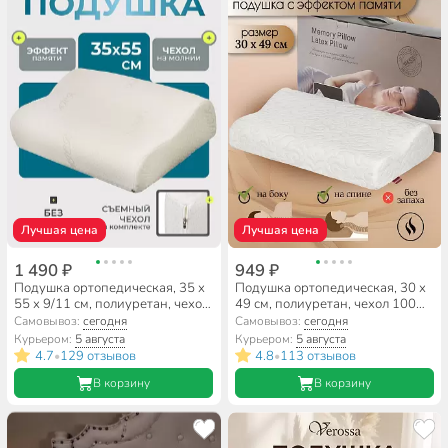
Лучшая цена
Лучшая цена
1 490 ₽
949 ₽
Подушка ортопедическая, 35 х
Подушка ортопедическая, 30 х
55 х 9/11 см, полиуретан, чехол
49 см, полиуретан, чехол 100%
100% полиэстер, мягкая,
полиэстер, мягкая, Silvano, Y3-
Самовывоз:
сегодня
Самовывоз:
сегодня
Silvano, Y3-595
596
Курьером:
5 августа
Курьером:
5 августа
4.7
129 отзывов
4.8
113 отзывов
•
•
В корзину
В корзину