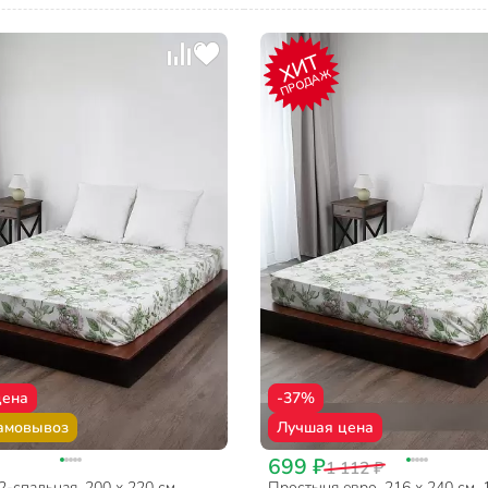
ХИТ
ПРОДАЖ
цена
-37%
амовывоз
Лучшая цена
699 ₽
1 112 ₽
-спальная, 200 х 220 см,
Простыня евро, 216 х 240 см,