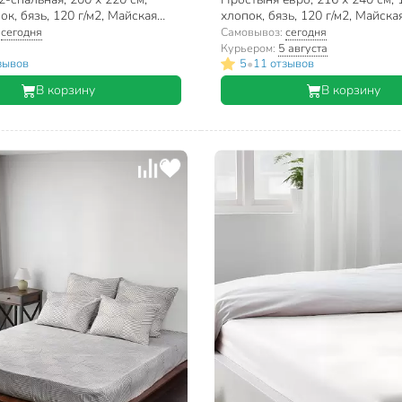
к, бязь, 120 г/м2, Майская
хлопок, бязь, 120 г/м2, Майска
/1
9878/1
:
сегодня
Самовывоз:
сегодня
Курьером:
5 августа
•
зывов
5
11 отзывов
В корзину
В корзину