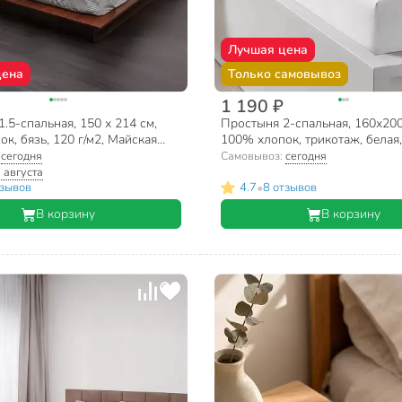
Лучшая цена
цена
Только самовывоз
1 190 ₽
.5-спальная, 150 х 214 см,
Простыня 2-спальная, 160х200
к, бязь, 120 г/м2, Майская
100% хлопок, трикотаж, белая,
/8
резинке, Silvano
:
сегодня
Самовывоз:
сегодня
 августа
•
тзывов
4.7
8 отзывов
В корзину
В корзину