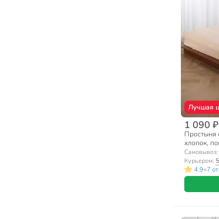
Лучшая 
1 090 ₽
Простыня е
хлопок, по
Самовывоз
Курьером:
5
•
4.9
7 о