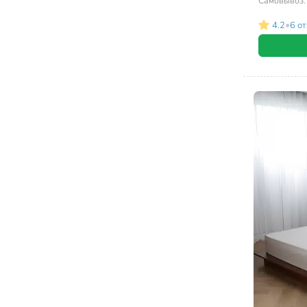
Самовывоз
•
4.2
6 о