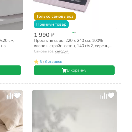
Только самовывоз
Премиум товар
1 990 ₽
х20 см,
Простыня евро, 220 х 240 см, 100%
 на
хлопок, страйп-сатин, 140 г/м2, сирень,
Monocolor, рис.4308
Самовывоз:
сегодня
•
5
8 отзывов
В корзину