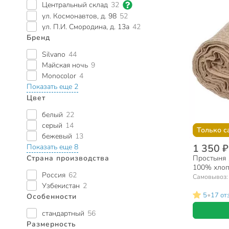
Центральный склад
32
ул. Космонавтов, д. 98
52
ул. П.И. Смородина, д. 13а
42
Бренд
Silvano
44
Майская ночь
9
Monocolor
4
Показать еще 2
Цвет
белый
22
серый
14
Только с
бежевый
13
1 350 ₽
Показать еще 8
Страна производства
Простыня 1
100% хлопо
Россия
62
бежевая, 
Самовывоз
Узбекистан
2
•
5
17 от
Особенности
стандартный
56
Размерность