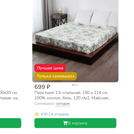
Лучшая цена
Только самовывоз
699 ₽
00х20 см,
Простыня 1.5-спальная, 150 х 214 см,
ловая, на
100% хлопок, бязь, 120 г/м2, Майская
ночь, 9878/1
Самовывоз:
сегодня
•
4.9
14 отзывов
В корзину