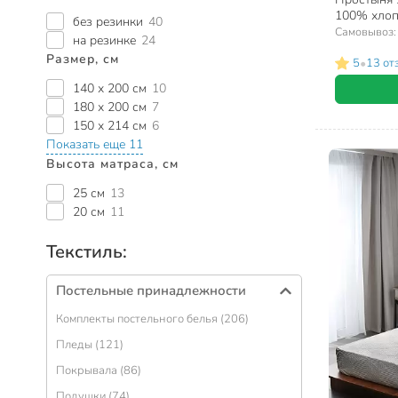
100% хлопо
без резинки
40
ночь, 9878
Самовывоз
на резинке
24
Размер, см
•
5
13 от
140 х 200 см
10
180 х 200 см
7
150 х 214 см
6
Показать еще 11
Высота матраса, см
25 см
13
20 см
11
Текстиль:
Постельные принадлежности
Комплекты постельного белья (206)
Пледы (121)
Покрывала (86)
Подушки (74)