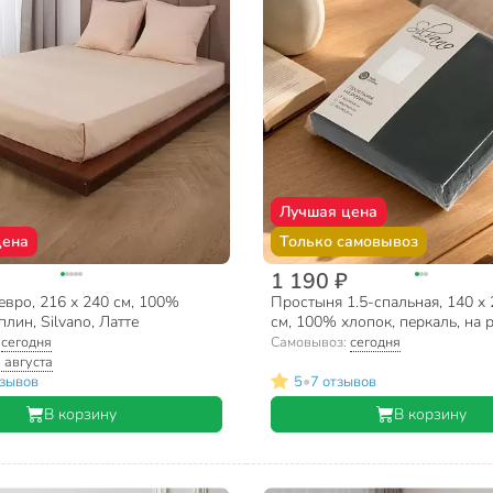
Лучшая цена
цена
Только самовывоз
1 190 ₽
вро, 216 х 240 см, 100%
Простыня 1.5-спальная, 140 х 
плин, Silvano, Латте
см, 100% хлопок, перкаль, на 
Silvano, Шторм
:
сегодня
Самовывоз:
сегодня
 августа
•
тзывов
5
7 отзывов
В корзину
В корзину