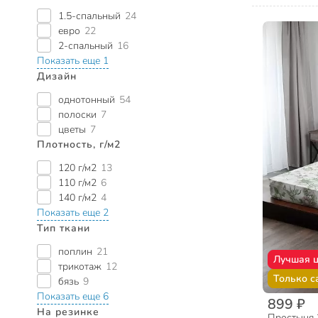
1.5-спальный
24
евро
22
2-спальный
16
Показать еще 1
Дизайн
однотонный
54
полоски
7
цветы
7
Плотность, г/м2
120 г/м2
13
110 г/м2
6
140 г/м2
4
Показать еще 2
Тип ткани
поплин
21
Лучшая 
трикотаж
12
Только с
бязь
9
Показать еще 6
899 ₽
На резинке
Простыня 2