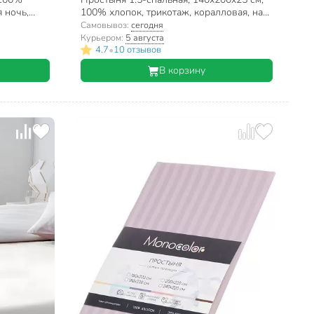
я ночь,
100% хлопок, трикотаж, коралловая, на
резинке, Silvano, Радуга
Самовывоз:
сегодня
Курьером:
5 августа
•
4.7
10 отзывов
В корзину