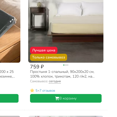
Лучшая цена
Только самовывоз
759 ₽
200 х 25
Простыня 1-спальный, 90х200х20 см,
резинке,
100% хлопок, трикотаж, 120 г/м2, на
резинке, Silvano, Кремовый, ПТр90*200
Самовывоз:
сегодня
•
5
7 отзывов
В корзину