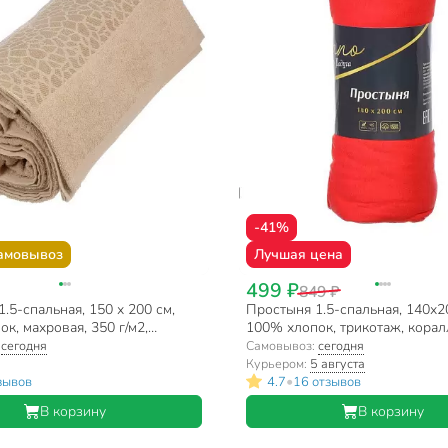
-41%
амовывоз
Лучшая цена
499 ₽
849 ₽
.5-спальная, 150 х 200 см,
Простыня 1.5-спальная, 140х2
к, махровая, 350 г/м2,
100% хлопок, трикотаж, корал
104, Вышневолоцкий текстиль
резинке, Silvano, Радуга
:
сегодня
Самовывоз:
сегодня
Курьером:
5 августа
•
зывов
4.7
16 отзывов
В корзину
В корзину