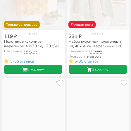
Только самовывоз
Лучшая цена
119 ₽
331 ₽
Полотенце кухонное
Набор кухонных полотенец 3
вафельное, 40х70 см, 170 г/м2,
шт, 40х60 см, вафельный, 100%
100% хлопок, Самойловский
хлопок, 270 г/м2, Silvano, Эльза,
Самовывоз:
сегодня
Самовывоз:
сегодня
текстиль, Апельсины, Россия
бежевый, зеленый, Узбекистан
Курьером:
9 августа
5
36 отзывов
5
35 отзывов
•
•
В корзину
В корзину