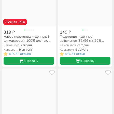
Лучшая цена
319 ₽
149 ₽
Набор полотенец кухонных 3
Полотенце кухонное
шт, махровый, 100% хлопок,
вафельное, 36х56 см, 90%
400 г/м2, Silvano, Пыльца,
хлопок, 10% полиэстер,
Самовывоз:
сегодня
Самовывоз:
сегодня
темно-зеленый, молочный,
Вышивка, белое, Китай, Y8-
Курьером:
9 августа
Курьером:
9 августа
Узбекистан
2936
4.9
32 отзыва
4.8
31 отзыв
•
•
В корзину
В корзину