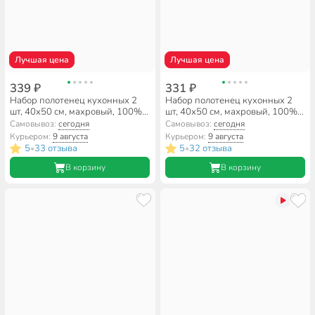
Лучшая цена
Лучшая цена
339 ₽
331 ₽
Набор полотенец кухонных 2
Набор полотенец кухонных 2
шт, 40х50 см, махровый, 100%
шт, 40х50 см, махровый, 100%
хлопок, 420 г/м2, Silvano, Aura,
хлопок, 420 г/м2, Silvano, Aura,
Самовывоз:
сегодня
Самовывоз:
сегодня
коричневый, полосы,
бежевый, полосы, Узбекистан
Курьером:
9 августа
Курьером:
9 августа
Узбекистан
5
33 отзыва
5
32 отзыва
•
•
В корзину
В корзину