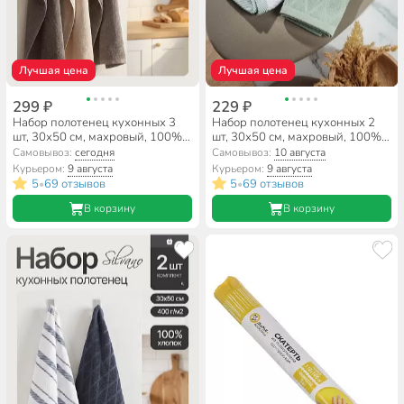
Лучшая цена
Лучшая цена
299 ₽
229 ₽
Набор полотенец кухонных 3
Набор полотенец кухонных 2
шт, 30х50 см, махровый, 100%
шт, 30х50 см, махровый, 100%
хлопок, 400 г/м2, Silvano,
хлопок, 400 г/м2, Silvano, Piano,
Самовывоз:
сегодня
Самовывоз:
10 августа
Пыльца, пудрово-бежевый,
серо-зеленый, Узбекистан
Курьером:
9 августа
Курьером:
9 августа
Узбекистан
5
69 отзывов
5
69 отзывов
•
•
В корзину
В корзину