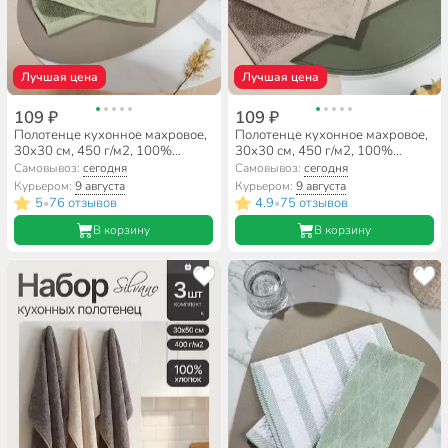
Лучшая цена
Лучшая цена
109 ₽
109 ₽
Полотенце кухонное махровое,
Полотенце кухонное махровое,
30х30 см, 450 г/м2, 100%
30х30 см, 450 г/м2, 100%
хлопок, Silvano, Navy, серо-
хлопок, Silvano, Navy,
Самовывоз:
сегодня
Самовывоз:
сегодня
зеленое, Узбекистан
коричневое, Узбекистан
Курьером:
9 августа
Курьером:
9 августа
5
76 отзывов
4.9
75 отзывов
•
•
В корзину
В корзину