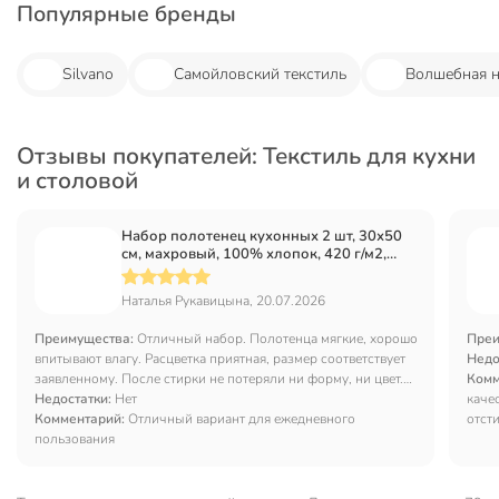
Популярные бренды
Silvano
Самойловский текстиль
Волшебная 
Отзывы покупателей: Текстиль для кухни
и столовой
Набор полотенец кухонных 2 шт, 30х50
см, махровый, 100% хлопок, 420 г/м2,
Barkas, Розы, темно-синий, Узбекистан
Наталья Рукавицына, 20.07.2026
Преимущества:
Отличный набор. Полотенца мягкие, хорошо
Преи
впитывают влагу. Расцветка приятная, размер соответствует
Недо
заявленному. После стирки не потеряли ни форму, ни цвет.
Комм
Цена набора очень привлекательная.
Недостатки:
Нет
каче
Комментарий:
Отличный вариант для ежедневного
отст
пользования