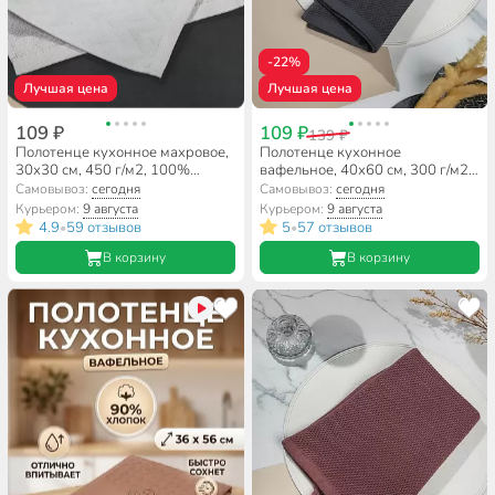
-22%
Лучшая цена
Лучшая цена
109 ₽
109 ₽
139 ₽
Полотенце кухонное махровое,
Полотенце кухонное
30х30 см, 450 г/м2, 100%
вафельное, 40х60 см, 300 г/м2,
хлопок, Silvano, Navy, серое,
100% хлопок, Silvano, Esthetic,
Самовывоз:
сегодня
Самовывоз:
сегодня
Узбекистан
серое, Узбекистан
Курьером:
9 августа
Курьером:
9 августа
4.9
59 отзывов
5
57 отзывов
•
•
В корзину
В корзину