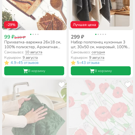
-29%
Лучшая цена
99 ₽
299 ₽
139 ₽
Прихватка-варежка 26х18 см,
Набор полотенец кухонных 3
100% полиэстер, Ароматная
шт, 30х50 см, махровый, 100%
выпечка, Y9-172
хлопок, 400 г/м2, Silvano,
Самовывоз:
10 августа
Самовывоз:
сегодня
Пыльца, серый, молочный,
Курьером:
9 августа
Курьером:
9 августа
Узбекистан
4.9
45 отзывов
5
43 отзыва
•
•
В корзину
В корзину