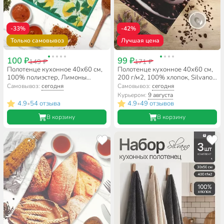
-33%
-42%
Только самовывоз
Лучшая цена
100 ₽
99 ₽
149 ₽
171 ₽
Полотенце кухонное 40х60 см,
Полотенце кухонное 40х60 см,
100% полиэстер, Лимоны
200 г/м2, 100% хлопок, Silvano,
новые, Китай, Y9-193
Капучино, Узбекистан, 100005
Самовывоз:
сегодня
Самовывоз:
сегодня
Курьером:
9 августа
4.9
54 отзыва
4.9
49 отзывов
•
•
В корзину
В корзину