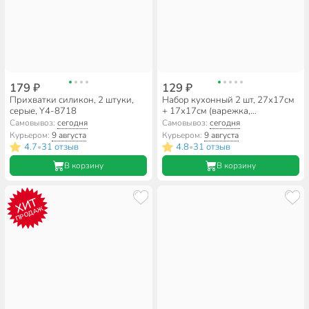
179 ₽
129 ₽
Прихватки силикон, 2 штуки,
Набор кухонный 2 шт, 27х17см
серые, Y4-8718
+ 17х17см (варежка,
прихватка), полиэстер, зеленый,
Самовывоз:
сегодня
Самовывоз:
сегодня
B180028
Курьером:
9 августа
Курьером:
9 августа
4.7
31 отзыв
4.8
31 отзыв
•
•
В корзину
В корзину
ХИТ
ПРОДАЖ