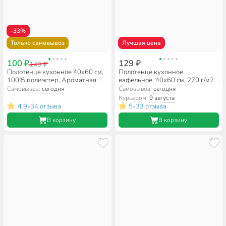
-33%
Только самовывоз
Лучшая цена
100 ₽
129 ₽
149 ₽
Полотенце кухонное 40х60 см,
Полотенце кухонное
100% полиэстер, Ароматная
вафельное, 40х60 см, 270 г/м2,
выпечка, Китай, Y9-173
100% хлопок, Silvano, Эльза,
Самовывоз:
сегодня
Самовывоз:
сегодня
серое, Узбекистан
Курьером:
9 августа
4.9
34 отзыва
5
33 отзыва
•
•
В корзину
В корзину