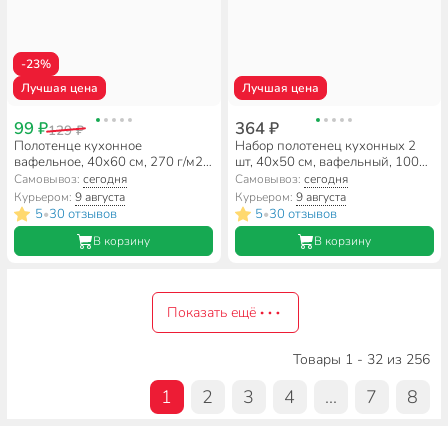
-23%
Лучшая цена
Лучшая цена
99 ₽
364 ₽
129 ₽
Полотенце кухонное
Набор полотенец кухонных 2
вафельное, 40х60 см, 270 г/м2,
шт, 40х50 см, вафельный, 100%
100% хлопок, Silvano, Эльза,
хлопок, 300 г/м2, Silvano, Лея,
Самовывоз:
сегодня
Самовывоз:
сегодня
бежевое, Узбекистан
светло-серый, серый,
Курьером:
9 августа
Курьером:
9 августа
Узбекистан
5
30 отзывов
5
30 отзывов
•
•
В корзину
В корзину
Показать ещё
Товары 1 - 32 из 256
1
2
3
4
...
7
8