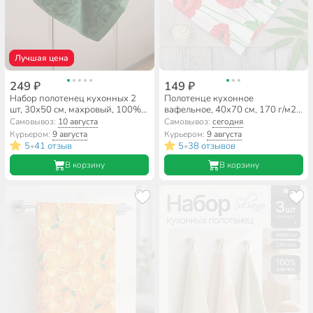
Лучшая цена
249 ₽
149 ₽
Набор полотенец кухонных 2
Полотенце кухонное
шт, 30х50 см, махровый, 100%
вафельное, 40х70 см, 170 г/м2,
хлопок, 400 г/м2, Silvano,
100% хлопок, Самойловский
Самовывоз:
10 августа
Самовывоз:
сегодня
Листья, зеленый, Узбекистан
текстиль, Маки, Россия
Курьером:
9 августа
Курьером:
9 августа
5
41 отзыв
5
38 отзывов
•
•
В корзину
В корзину