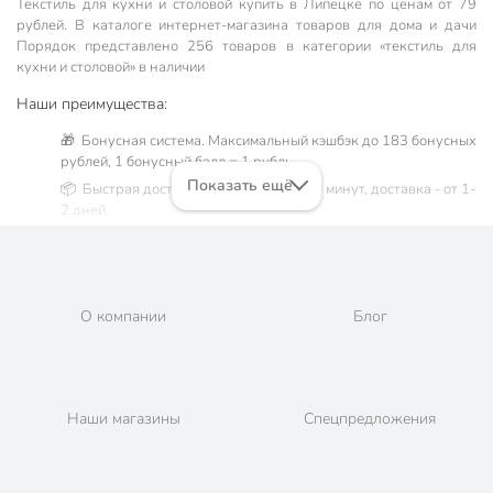
Текстиль для кухни и столовой купить в Липецке по ценам от 79
рублей. В каталоге интернет-магазина товаров для дома и дачи
Порядок представлено 256 товаров в категории «текстиль для
кухни и столовой» в наличии
Наши преимущества:
🎁 Бонусная система. Максимальный кэшбэк до 183 бонусных
рублей, 1 бонусный балл = 1 рубль.
Показать ещё
📦 Быстрая доставка. Самовывоз от 60 минут, доставка - от 1-
2 дней.
🛒 Бесплатный самовывоз из магазинов города Липецк.
Жители Липецкой области могут сделать заказ и оплатить его
онлайн на официальном сайте сети магазинов Порядок. Мы
предлагаем бесплатную курьерскую доставку для товара
О компании
Блог
«текстиль для кухни и столовой» при заказе от 3000 рублей в
такие города, как: Волово, Грязи, Данков, Добринка, Доброе,
Долгоруково, Елец, Задонск, Измалково, Красное, Лебедянь,
Лев Толстой, Становое, Тербуны, Усмань, Хлевное, Чаплыгин.
💳 Оплата: онлайн на сайте интернет-гипермаркета или
Наши магазины
Спецпредложения
наличными при получении.
🛍 Скидки, акции, распродажи каждый день!
📜 Только оригинальная продукция. Интернет-гипермаркет