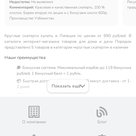
Недостатки:
Не выявлено
Рису
Комментарий:
Красивая и качественная скатерть, 100 %
праз
хлопок. Берем вторую по акции и с бонусами около 600р.
Производство Узбекистан.
Круглые скатерти купить в Липецке по ценам от 990 рублей. В
каталоге интернет-магазина товаров для дома и дачи Порядок
представлено 5 товаров в категории «круглые скатерти» в наличии
Наши преимущества:
🎁 Бонусная система. Максимальный кэшбэк до 119 бонусных
рублей, 1 бонусный балл = 1 рубль.
📦 Быстрая доставка. Самовывоз от 60 минут, доставка - от 1-
Показать ещё
2 дней.
🛒 Бесплатный самовывоз из магазинов города Липецк.
Жители Липецкой области могут сделать заказ и оплатить его
онлайн на официальном сайте сети магазинов Порядок. Мы
предлагаем бесплатную курьерскую доставку для товара
«круглые скатерти» при заказе от 3000 рублей в такие
О компании
Блог
города, как: Волово, Грязи, Данков, Добринка, Доброе,
Долгоруково, Елец, Задонск, Измалково, Красное, Лебедянь,
Лев Толстой, Становое, Тербуны, Усмань, Хлевное, Чаплыгин.