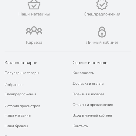
💳 Оплата: онлайн на сайте интернет-гипермаркета или
наличными при получении.
Наши магазины
Спецпредложения
🛍 Скидки, акции, распродажи каждый день!
📜 Только оригинальная продукция. Интернет-гипермаркет
Порядок - официальный представитель ведущих мировых
марок.
Карьера
Личный кабинет
Каталог товаров
Сервис и помощь
Популярные товары
Как заказать
Доставка и оплата
Избранное
Спецпредложения
Гарантия и возврат
Отзывы и предложения
История просмотров
Наши магазины
Вход в личный кабинет
Наши бренды
Контакты