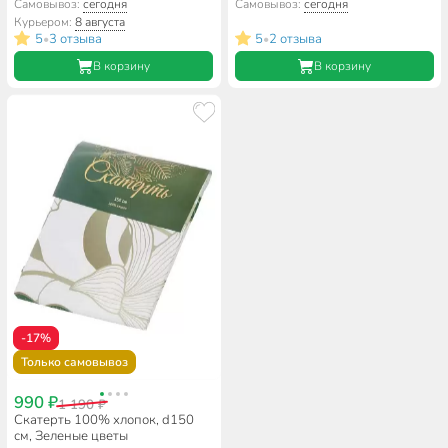
сине-золотая
Самовывоз:
сегодня
Самовывоз:
сегодня
Курьером:
8 августа
5
3 отзыва
5
2 отзыва
•
•
В корзину
В корзину
-17%
Только самовывоз
990 ₽
1 190 ₽
Скатерть 100% хлопок, d150
см, Зеленые цветы