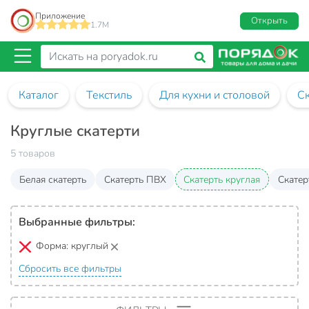
Приложение
Открыть
1.7M
Каталог
Текстиль
Для кухни и столовой
Ск
Круглые скатерти
5 товаров
Белая скатерть
Скатерть ПВХ
Скатерть круглая
Скатер
Выбранные фильтры:
Форма:
круглый
Сбросить все фильтры