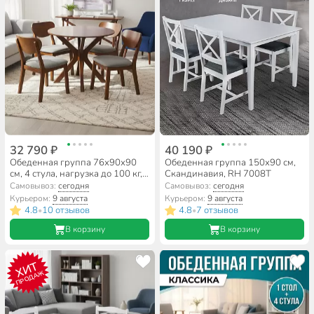
32 790 ₽
40 190 ₽
Обеденная группа 76х90х90
Обеденная группа 150х90 см,
см, 4 стула, нагрузка до 100 кг,
Скандинавия, RH 7008T
Ретро, RH 7208T
Самовывоз:
сегодня
Самовывоз:
сегодня
Курьером:
9 августа
Курьером:
9 августа
4.8
10 отзывов
4.8
7 отзывов
•
•
В корзину
В корзину
ХИТ
ПРОДАЖ