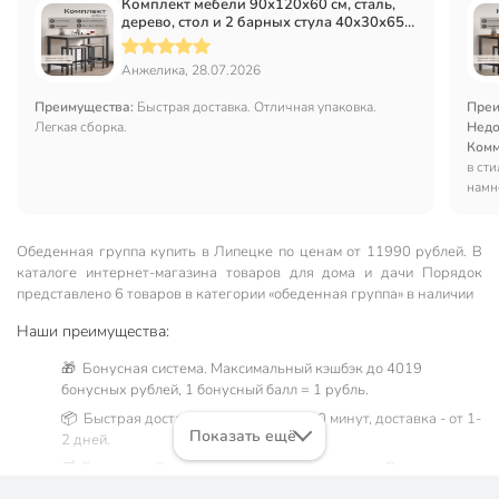
Комплект мебели 90х120х60 см, сталь,
дерево, стол и 2 барных стула 40х30х65
см, нагрузка на стул до 120 кг, Лофт,
LBT015B00
Анжелика, 28.07.2026
Преимущества:
Быстрая доставка. Отличная упаковка.
Преи
Легкая сборка.
Недо
Комм
в сти
намн
нара
приш
комп
Обеденная группа купить в Липецке по ценам от 11990 рублей. В
подг
каталоге интернет-магазина товаров для дома и дачи Порядок
покуп
представлено 6 товаров в категории «обеденная группа» в наличии
Наши преимущества:
🎁 Бонусная система. Максимальный кэшбэк до 4019
бонусных рублей, 1 бонусный балл = 1 рубль.
📦 Быстрая доставка. Самовывоз от 60 минут, доставка - от 1-
Показать ещё
2 дней.
🛒 Бесплатный самовывоз из магазинов города Липецк.
Жители Липецкой области могут сделать заказ и оплатить его