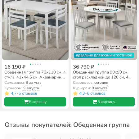
16 190 ₽
36 790 ₽
Обеденная группа 70х110 см, 4
Обеденная группа 90х90 см,
стула, 41х44.5 см, Аквамарин,
стол раскладной до 120 см, 4
RH 7006T
стула, нагрузка до 100 кг,
Самовывоз:
8 августа
Самовывоз:
сегодня
Классика, RH 7180-1EXT
Курьером:
9 августа
Курьером:
9 августа
4.7
6 отзывов
4.3
6 отзывов
•
•
В корзину
В корзину
Отзывы покупателей: Обеденная группа