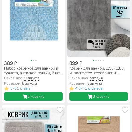
389 ₽
899 ₽
Набор ковриков для ванной и
Коврик для ванной, 0.58х0.88
туалета, антискользящий, 2 шт,
м, полиэстер, серебристый,
0.5х0.52, 0.52х0.85 м,
Лама, Y3-783
Самовывоз:
9 августа
Самовывоз:
сегодня
вспененный ПВХ, в
Курьером:
8 августа
Курьером:
8 августа
ассортименте, Вилина, 6833
5
51 отзыв
4.8
45 отзывов
•
•
В корзину
В корзину