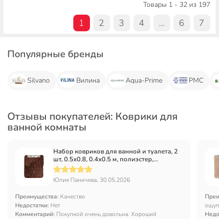
Товары 1 - 32 из 197
1
2
3
4
...
6
7
Популярные бренды
Silvano
Вилина
Aqua-Prime
РМС
Отзывы покупателей: Коврики для
ванной комнаты
Набор ковриков для ванной и туалета, 2
шт, 0.5х0.8, 0.4х0.5 м, полиэстер,
шоколадный, Камешки, Y9-035
Юлия Паничева, 30.05.2026
Преимущества:
Качество
Преи
Недостатки:
Нет
ощуп
Комментарий:
Покупкой очень довольна. Хороший
Недо