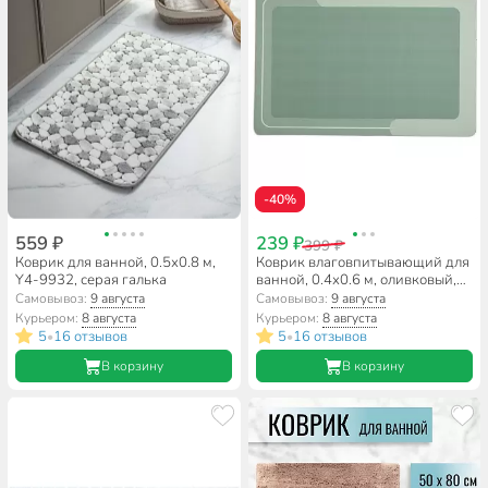
-40%
559 ₽
239 ₽
399 ₽
Коврик для ванной, 0.5х0.8 м,
Коврик влаговпитывающий для
Y4-9932, серая галька
ванной, 0.4х0.6 м, оливковый,
A090055
Самовывоз:
9 августа
Самовывоз:
9 августа
Курьером:
8 августа
Курьером:
8 августа
5
16 отзывов
5
16 отзывов
•
•
В корзину
В корзину