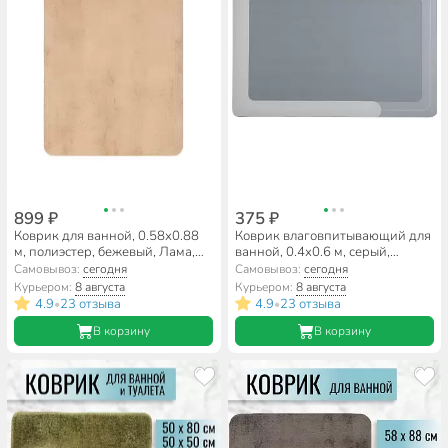
899 ₽
375 ₽
Коврик для ванной, 0.58х0.88
Коврик влаговпитывающий для
м, полиэстер, бежевый, Лама,
ванной, 0.4х0.6 м, серый,
Y3-786
A090053
Самовывоз:
сегодня
Самовывоз:
сегодня
Курьером:
8 августа
Курьером:
8 августа
4.9
23 отзыва
4.9
23 отзыва
•
•
В корзину
В корзину