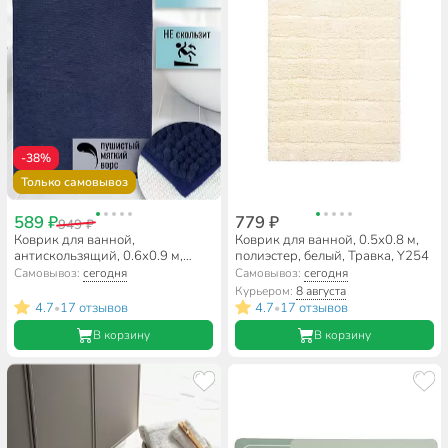
-38%
Только самовывоз
589 ₽
779 ₽
949 ₽
Коврик для ванной,
Коврик для ванной, 0.5х0.8 м,
антискользящий, 0.6х0.9 м,
полиэстер, белый, Травка, Y254
полиэстер, темная морская
Самовывоз:
сегодня
Самовывоз:
сегодня
волна, Макарон, Y3-671
Курьером:
8 августа
4.7
17 отзывов
4.7
17 отзывов
•
•
В корзину
В корзину