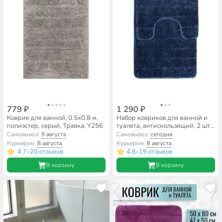
779 ₽
1 290 ₽
Коврик для ванной, 0.5х0.8 м,
Набор ковриков для ванной и
полиэстер, серый, Травка, Y256
туалета, антискользящий, 2 шт,
0.5х0.8, 0.47х0.5 м, полиэстер,
Самовывоз:
9 августа
Самовывоз:
сегодня
синий, Полосы, TDM5080-04
Курьером:
8 августа
Курьером:
8 августа
4.7
20 отзывов
4.8
19 отзывов
•
•
В корзину
В корзину