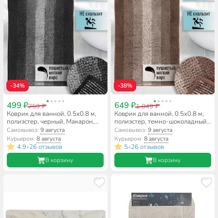
-34%
-38%
499 ₽
649 ₽
759 ₽
1 049 ₽
Коврик для ванной, 0.5х0.8 м,
Коврик для ванной, 0.5х0.8 м,
полиэстер, черный, Макарон,
полиэстер, темно-шоколадный,
Y3-849
Макарон, Y3-844
Самовывоз:
9 августа
Самовывоз:
9 августа
Курьером:
8 августа
Курьером:
8 августа
4.9
26 отзывов
5
26 отзывов
•
•
В корзину
В корзину