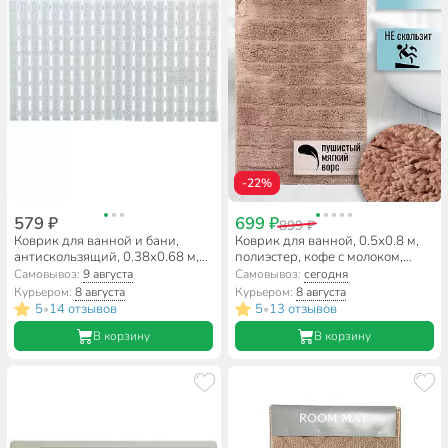
-22%
579 ₽
699 ₽
899 ₽
Коврик для ванной и бани,
Коврик для ванной, 0.5х0.8 м,
антискользящий, 0.38х0.68 м,
полиэстер, кофе с молоком,
ПВХ, A160050
Травка, Y252
Самовывоз:
9 августа
Самовывоз:
сегодня
Курьером:
8 августа
Курьером:
8 августа
5
14 отзывов
5
13 отзывов
•
•
В корзину
В корзину