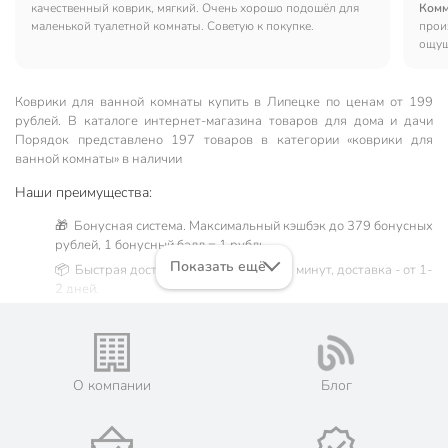
качественный коврик, мягкий. Очень хорошо подошёл для
Комм
маленькой туалетной комнаты. Советую к покупке.
прои
ощущ
падае
Коврики для ванной комнаты купить в Липецке по ценам от 199
рублей. В каталоге интернет-магазина товаров для дома и дачи
Порядок представлено 197 товаров в категории «коврики для
ванной комнаты» в наличии
Наши преимущества:
🎁 Бонусная система. Максимальный кэшбэк до 379 бонусных
рублей, 1 бонусный балл = 1 рубль.
Показать ещё
📦 Быстрая доставка. Самовывоз от 60 минут, доставка - от 1-
2 дней.
🛒 Бесплатный самовывоз из магазинов города Липецк.
Жители Липецкой области могут сделать заказ и оплатить его
онлайн на официальном сайте сети магазинов Порядок. Мы
предлагаем бесплатную курьерскую доставку для товара
О компании
Блог
«коврики для ванной комнаты» при заказе от 3000 рублей в
такие города, как: Волово, Грязи, Данков, Добринка, Доброе,
Долгоруково, Елец, Задонск, Измалково, Красное, Лебедянь,
Лев Толстой, Становое, Тербуны, Усмань, Хлевное, Чаплыгин.