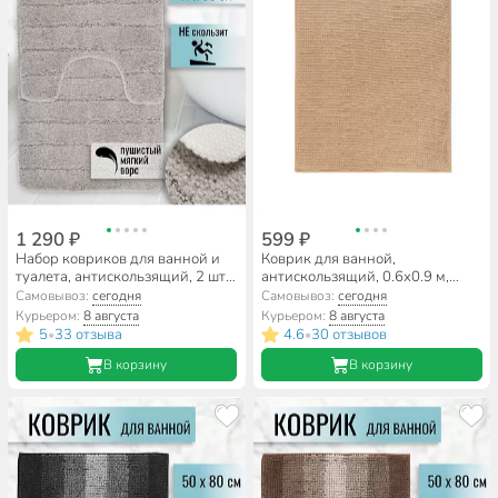
1 290 ₽
599 ₽
Набор ковриков для ванной и
Коврик для ванной,
туалета, антискользящий, 2 шт,
антискользящий, 0.6х0.9 м,
0.5х0.8, 0.47х0.5 м, полиэстер,
полиэстер, бежевый, Макарон,
Самовывоз:
сегодня
Самовывоз:
сегодня
светло-серый, Полосы,
Y3-677
Курьером:
8 августа
Курьером:
8 августа
TDM5080-05
5
33 отзыва
4.6
30 отзывов
•
•
В корзину
В корзину