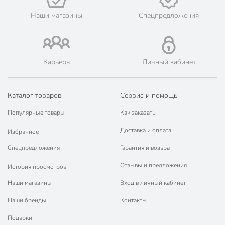
💳 Оплата: онлайн на сайте интернет-гипермаркета или
Наши магазины
Спецпредложения
наличными при получении.
🛍 Скидки, акции, распродажи каждый день!
📜 Только оригинальная продукция. Интернет-гипермаркет
Порядок - официальный представитель ведущих мировых
Карьера
Личный кабинет
марок.
Каталог товаров
Сервис и помощь
Популярные товары
Как заказать
Доставка и оплата
Избранное
Спецпредложения
Гарантия и возврат
Отзывы и предложения
История просмотров
Наши магазины
Вход в личный кабинет
Наши бренды
Контакты
Подарки