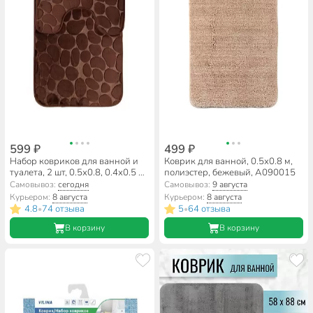
599 ₽
499 ₽
Набор ковриков для ванной и
Коврик для ванной, 0.5х0.8 м,
туалета, 2 шт, 0.5х0.8, 0.4х0.5 м,
полиэстер, бежевый, A090015
полиэстер, шоколадный,
Самовывоз:
сегодня
Самовывоз:
9 августа
Камешки, Y9-035
Курьером:
8 августа
Курьером:
8 августа
4.8
74 отзыва
5
64 отзыва
•
•
В корзину
В корзину