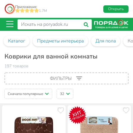
Приложение
Открыть
1.7M
Каталог
Предметы интерьера
Для пола
Ко
Коврики для ванной комнаты
197 товаров
ФИЛЬТРЫ
Сначала популярные
32
ХИТ
ПРОДАЖ