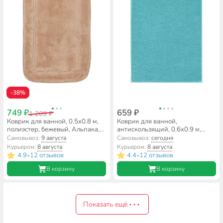
-38%
749 ₽
659 ₽
1 209 ₽
Коврик для ванной, 0.5х0.8 м,
Коврик для ванной,
полиэстер, бежевый, Альпака,
антискользящий, 0.6х0.9 м,
Y6-1928
полиэстер, голубой, Макарон,
Самовывоз:
9 августа
Самовывоз:
сегодня
Y3-668
Курьером:
8 августа
Курьером:
8 августа
4.9
12 отзывов
4.4
12 отзывов
•
•
В корзину
В корзину
Показать ещё