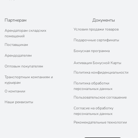
для дома
Направленность
для похода
в автомобиль
Партнерам
Документы
для спорта
Условия продажи товаров
Арендаторам складских
Тип крышки
с защелкой
помещений
Подарочные сертификаты
Поставщикам
Особенности
с трубочкой
Бонусная программа
Арендодателям
Артикул производителя
Y4-11685
Активация Бонусной Карты
Оптовым покупателям
Гарантия производителя, мес
12
Политика конфиденциальности
Транспортным компаниям и
Вес в упаковке
455 г
курьерам
Политика обработки
персональных данных
Габариты упаковки
26 x 9 x 9 см
О компании
Пользовательское соглашение
Наши реквизиты
Согласие на обработку
персональных данных
Рекомендательные технологии