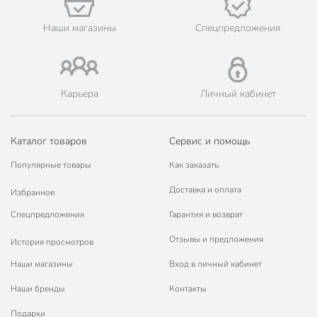
Сохраняет тепло до, часов
12 часов
Наши магазины
Спецпредложения
Сохраняет холод до, часов
12 часов
Объем, л
0.8 л
Страна производства
Китай
Карьера
Личный кабинет
Тип
термобутылка
Каталог товаров
Сервис и помощь
Тип горловины
узкий
Популярные товары
Как заказать
Для детей
для взрослых
Доставка и оплата
Избранное
нержавеющая
Материал корпуса
сталь
Спецпредложения
Гарантия и возврат
полимер
Отзывы и предложения
История просмотров
Цвет
зеленый
Наши магазины
Вход в личный кабинет
Назначение
для напитков
Наши бренды
Контакты
для города
Подарки