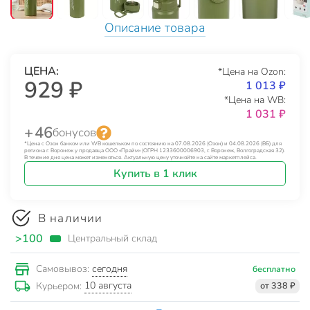
Описание товара
ЦЕНА:
*Цена на Ozon:
929 ₽
1 013 ₽
*Цена на WB:
1 031 ₽
+ 46
бонусов
*Цена с Озон банком или WB кошельком по состоянию на 07.08.2026 (Озон) и 04.08.2026 (ВБ) для
региона г. Воронеж у продавца ООО «Прайм» (ОГРН 1233600006903, г. Воронеж, Волгоградская 32).
В течение дня цена может изменяться. Актуальную цену уточняйте на сайте маркетплейса.
Купить в 1 клик
В наличии
>100
Центральный склад
сегодня
Самовывоз:
бесплатно
10 августа
Курьером:
от 338 ₽