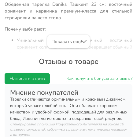
Обеденная тарелка Daniks Ташкент 23 см: восточный
орнамент и керамика премиум-класса для стильной
сервировки вашего стола.
Почему выбирают:
Уникальный дизайн: аутентичный восточный
Показать ещё
орнамент коллекции «Ташкент» превращает обычный
обед в эстетичное событие, выделяясь на фоне
Отзывы о товаре
однотонной посуды.
Практичный размер 23 см: оптимальный диаметр
для подачи основных блюд, закусок или
Написать отзыв
Как получить бонусы за отзывы?
использования в качестве подстановочной тарелки,
подходящий для стандартных посудомоечных
Мнение покупателей
машин.
Тарелки отличаются оригинальным и красивым дизайном,
Термостойкость и долговечность: плотная керамика
который украсит любой стол. Они обладают хорошим
устойчива к резким перепадам температур, что
качеством и удобной формой, подходящей для различных
блюд. Изделия легко моются и сохраняют свой рисунок.
позволяет безопасно разогревать еду в СВЧ и мыть
Сгенерировано с помощью Искусственного Интеллекта на основе 10
изделие в автоматическом режиме без потери
отзывов покупателей, собранных с различных тематических площадок
яркости рисунка.
в интернете