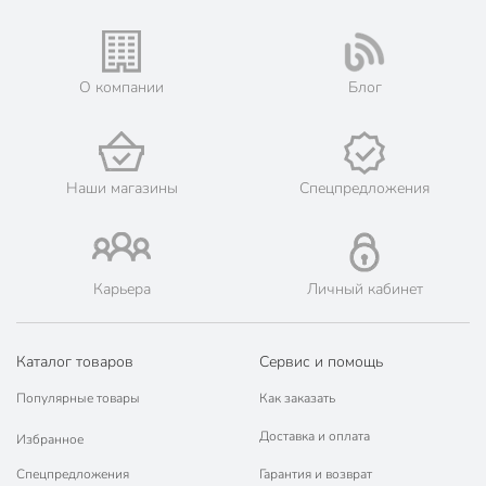
Бренд
Daniks
Страна производства
Китай
О компании
Блог
Коллекция
Daniks Ташкент
для
Можно мыть в посудомоечной
посудомоечной
Наши магазины
Спецпредложения
машине
машины
Набор
поштучно
Использование в СВЧ
для СВЧ
Карьера
Личный кабинет
С рисунком
с рисунком
Каталог товаров
Сервис и помощь
С крышкой
без крышки
Популярные товары
Как заказать
Материал
керамика
Доставка и оплата
Избранное
Цвет
зеленый
Спецпредложения
Гарантия и возврат
Тип
тарелка