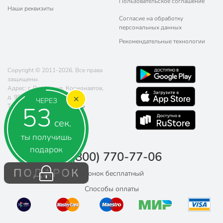
Пользовательское соглашение
Наши реквизиты
Согласие на обработку
персональных данных
Рекомендательные технологии
Copyright © 2011-2026. Все права
защищены.
Адрес: г. Липецк, ул. Космонавтов,
д. 98
ЧЕРЕЗ
52
Телефон:
8 (800) 770-77-06
Почта:
sales@poryadok.ru
сек.
ты получишь
подарок
8 (800) 770-77-06
ПОДАРОК
Звонок бесплатный
Способы оплаты