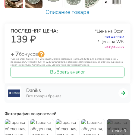
Описание товара
ПОСЛЕДНЯЯ ЦЕНА:
*Цена на Ozon:
139 ₽
нет данных
*Цена на WB:
нет данных
+ 7
бонусов
*Цена с Озон банком или WB кошельком по состоянию на 06.08.2026 для региона г. Воронеж у
продавца ООО «Прайм» (ОГРН 1233600006903, г. Воронеж, Волгоградская 32). В течение дня цена
может изменяться. Актуальную цену уточняйте на сайте маркетплейса.
Выбрать аналог
Daniks
Все товары бренда
Фотографии покупателей