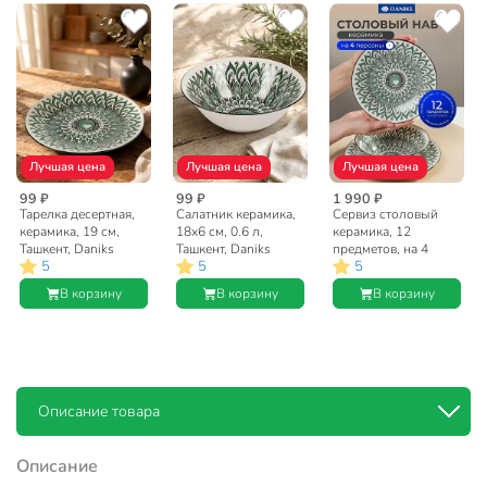
Лучшая цена
Лучшая цена
Лучшая цена
99 ₽
99 ₽
1 990 ₽
Тарелка десертная,
Салатник керамика,
Сервиз столовый
керамика, 19 см,
18х6 см, 0.6 л,
керамика, 12
Ташкент, Daniks
Ташкент, Daniks
предметов, на 4
5
5
5
персоны, Daniks,
Ташкент
В корзину
В корзину
В корзину
Описание товара
Описание