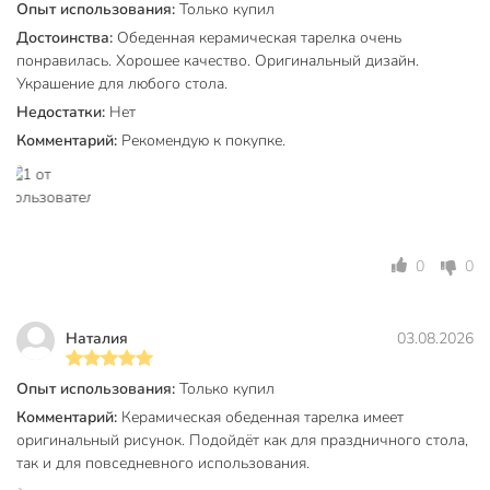
Опыт использования:
Только купил
корзину тарелку Daniks Ташкент и оцените безупречное
Достоинства:
Обеденная керамическая тарелка очень
сочетание восточной эстетики и функциональности,
понравилась. Хорошее качество. Оригинальный дизайн.
доступное по выгодной цене.
Украшение для любого стола.
Недостатки:
Нет
Частые вопросы:
Комментарий:
Рекомендую к покупке.
Можно ли мыть тарелку Daniks Ташкент в
посудомоечной машине?
Да, данная модель полностью совместима с
автоматическими посудомоечными машинами.
Качественное глазурованное покрытие устойчиво к
0
0
воздействию моющих средств и горячей воды, поэтому
рисунок сохранит свою насыщенность даже при частом
использовании.
Наталия
03.08.2026
Для каких блюд лучше всего подходит диаметр 23 см?
Опыт использования:
Только купил
Комментарий:
Керамическая обеденная тарелка имеет
Диаметр 23 см является золотым стандартом для
оригинальный рисунок. Подойдёт как для праздничного стола,
обеденной тарелки. Она идеально подходит для подачи
так и для повседневного использования.
вторых блюд, гарниров, закусок или салатов. Благодаря