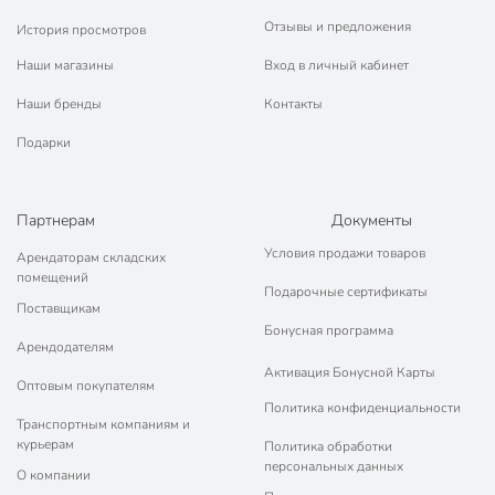
Отзывы и предложения
История просмотров
обеденный
закусочный
Наши магазины
Вход в личный кабинет
сервировочный
Назначение
Наши бренды
Контакты
подстановочный
универсальный
Подарки
мелкий
Тематика
орнамент
Партнерам
Документы
Форма
круглый
Условия продажи товаров
Арендаторам складских
помещений
Модель
Ташкент
Подарочные сертификаты
Поставщикам
Вес в упаковке
405 г
Бонусная программа
Арендодателям
Габариты упаковки
2 x 23 x 23 см
Активация Бонусной Карты
Оптовым покупателям
Политика конфиденциальности
Транспортным компаниям и
курьерам
Политика обработки
персональных данных
О компании