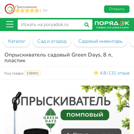
Приложение
Открыть
1.7M
Каталог
Сад и огород
Садовый инвентарь
Опрыскиватель садовый Green Days, 8 л,
пластик
4.8
131 отзыв
•
Код товара:
336941