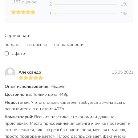
1187 оценок
Комплектация: бачок опрыскивателя- 1 шт.
2
1%
Брандспойт: ручка брандспойта- 1 шт, штанга
1
1%
телескопическая- 1 шт, шланг- 1 шт. Руководство по
эксплуатации: 1 шт. Ремень: 1 шт. (Отдельное
приобретение комплектующих не представляется
Сортировать:
возможным).
по дате
по оценке
по полезности
Вы можете приобрести «Опрыскиватель садовый Green
c фото
Days, 8 л, пластик» и другие товары в нашем интернет-
магазине в Липецке по низким ценам и с бесплатным
самовывозом.
Александр
15.05.2021
Техническая информация
Опыт использования:
Неделя
Объем, л
8 л
Достоинства:
Только цена 449р
Недостатки:
У этого опрыскивателя требуется замена всего
Длина шланга, м
1.2 м
распылителя, а он стоит 407р
Количество режимов струи
2
Комментарий:
Весь из пластика, съэкономили даже на
прокладках. Место присоединения шланга к ручке протекает и
Расход жидкости, л/мин
0.8 л/мин
это не лечится, так как резьба пластиковая, мелкая и мягкая,
просто проворачивается. Плохо распрыскивает, фактически
Бренд
Green Days