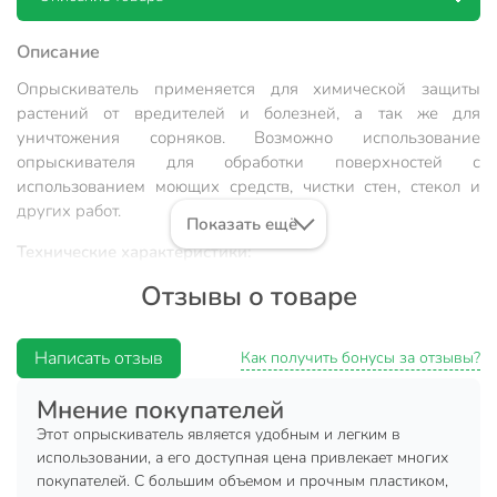
Описание
Опрыскиватель применяется для химической защиты
растений от вредителей и болезней, а так же для
уничтожения сорняков. Возможно использование
опрыскивателя для обработки поверхностей с
использованием моющих средств, чистки стен, стекол и
других работ.
Показать ещё
Технические характеристики:
Отзывы о товаре
Объем заливаемой жидкости: не более 7 л.
Масса (сухая): не более 1,2 кг.
Написать отзыв
Габариты бака: 175х200х535 мм.
Как получить бонусы за отзывы?
Длина брандспойта: 600 мм. (с рукояткой).
Мнение покупателей
Длина шланга: 1.2 м.
Этот опрыскиватель является удобным и легким в
Длина ремня: 115 см.
использовании, а его доступная цена привлекает многих
покупателей. С большим объемом и прочным пластиком,
Диаметр резьбы ручки для присоединения шланга: