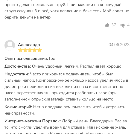
просто делает несколько струй. При нажатии на кнопку даёт
Страна производства
Россия
струю секунды 3 и всё, хотя давление в баке есть. Мой совет не
берите, деньги на ветер.
садовый
Тип
37
4
опрыскиватель
Тип аккумулятора
без аккумулятора
Александр
04.06.2023
Механизм
помповый
Опыт использования:
Год
Ранцевый
не ранцевые
Достоинства:
Очень удобный, легкий. Распыливает хорошо.
Пригоден для химикатов
для химикатов
Недостатки:
Часто приходится подкачивать, чтобы был
сильный напор. Компрессионное кольцо насоса увеличилось в
с регулировкой
Регулировка распыления
диаметре и периодически выходит из паза и соответственно
распыления
насос перестает качать, приходится разбирать насос (при
заполненном опрыскивателе)и ставить кольцо на место.
без
Комментарий:
Нет в продаже ремкомплекта, чтобы устранить
Телескопическая штанга
телескопической
неисправности.
штанги
Интернет-магазин Порядок:
Добрый день. Благодарим Вас за
Материал
пластик
то, что смогли уделить время для отзыва! Нам искренне жаль,
что товар не оправдал Ваших ожиданий. Надеемся, что