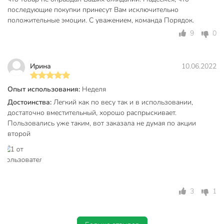
Цвет
салатовый
последующие покупки принесут Вам исключительно
положительные эмоции. С уважением, команда Порядок.
Вид опрыскивателя
ручной
9
0
Гарантия производителя, мес
6
Вес в упаковке
1.05 кг
Ирина
10.06.2022
Габариты упаковки
20 x 20 x 52 см
Опыт использования:
Неделя
Достоинства:
Легкий как по весу так и в использовании,
достаточно вместительный, хорошо распрыскивает.
Пользовались уже таким, вот заказала не думая по акции
второй
3
1