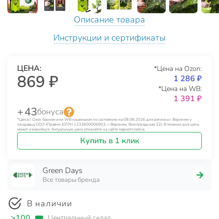
Описание товара
Инструкции и сертификаты
ЦЕНА:
*Цена на Ozon:
869 ₽
1 286 ₽
*Цена на WB:
1 391 ₽
+ 43
бонуса
*Цена с Озон банком или WB кошельком по состоянию на 08.08.2026 для региона г. Воронеж у
продавца ООО «Прайм» (ОГРН 1233600006903, г. Воронеж, Волгоградская 32). В течение дня цена
может изменяться. Актуальную цену уточняйте на сайте маркетплейса.
Купить в 1 клик
Green Days
Все товары бренда
В наличии
>100
Центральный склад