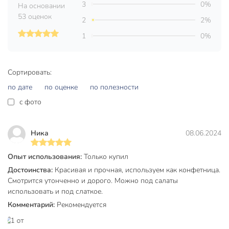
3
0%
На основании
Выбирайте выгодно: закажите сервировочное блюдо
53 оценок
19.5х19.5 см прямо сейчас — получите стиль,
2
2%
универсальность и долговечность по доступной цене.
1
0%
Частые вопросы:
Какое стекло используется в этом блюде, и безопасно ли
Сортировать:
оно для ежедневного использования?
по дате
по оценке
по полезности
Блюдо выполнено из прочного прозрачного стекла, не
c фото
содержит вредных примесей, подходит для ежедневного
контакта с пищей, устойчиво к царапинам и
температурным перепадам.
Ника
08.06.2024
Для чего лучше всего подходит это блюдо?
Опыт использования:
Только купил
Идеально для сервировки салатов, закусок, фруктов,
Достоинства:
Красивая и прочная, используем как конфетница.
десертов на праздничном или повседневном столе;
Смотрится утонченно и дорого. Можно под салаты
использовать и под слаткое.
универсально для дома, дачи, подарка.
Комментарий:
Рекомендуется
Каковы точные размеры и особенности формы блюда?