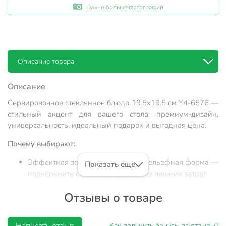
Нужно больше фотографий
Описание товара
Описание
Сервировочное стеклянное блюдо 19.5х19.5 см Y4-6576 —
стильный акцент для вашего стола: премиум-дизайн,
универсальность, идеальный подарок и выгодная цена.
Почему выбирают:
Эффектная золотая окантовка и рельефная форма —
Показать ещё
подчеркните стиль сервировки без лишних затрат
Оптимальный размер 19.5х19.5 см, прочное стекло,
Отзывы о товаре
устойчивое к царапинам и перепадам температур
Универсально: подходит для дома, дачи,
Написать отзыв
праздничного стола или в качестве презента на
Как получить бонусы за отзывы?