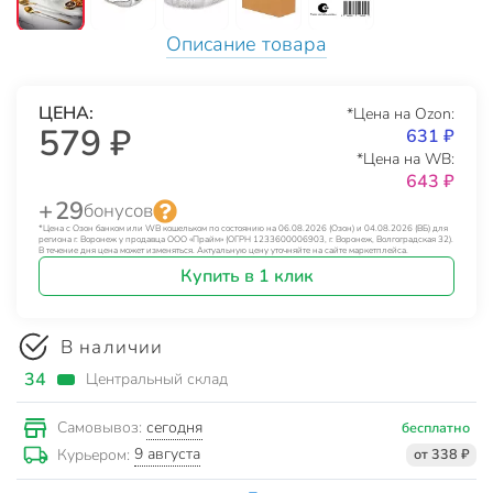
Описание товара
ЦЕНА:
*Цена на Ozon:
579 ₽
631 ₽
*Цена на WB:
643 ₽
+ 29
бонусов
*Цена с Озон банком или WB кошельком по состоянию на 06.08.2026 (Озон) и 04.08.2026 (ВБ) для
региона г. Воронеж у продавца ООО «Прайм» (ОГРН 1233600006903, г. Воронеж, Волгоградская 32).
В течение дня цена может изменяться. Актуальную цену уточняйте на сайте маркетплейса.
Купить в 1 клик
В наличии
34
Центральный склад
сегодня
Самовывоз:
бесплатно
9 августа
Курьером:
от 338 ₽