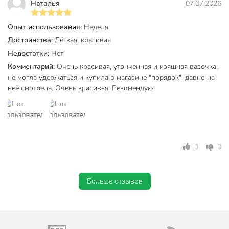
Наталья
07.07.2026
Материал
стекло
Опыт использования:
Неделя
На подставке
без подставки
Достоинства:
Лёгкая, красивая
Недостатки:
Нет
Вращающиеся
не вращающиеся
Комментарий:
Очень красивая, утонченная и изящная вазочка,
Цвет
бесцветный
не могла удержаться и купила в магазине "порядок", давно на
неё смотрела. Очень красивая. Рекомендую
универсальный
Назначение
для салата
для закусок
Новый год
Праздники
День Рождения
0
0
золотая окантовка
Дизайн
рельефный
Больше отзывов
Форма
фигурный
Артикул производителя
Y4-6576