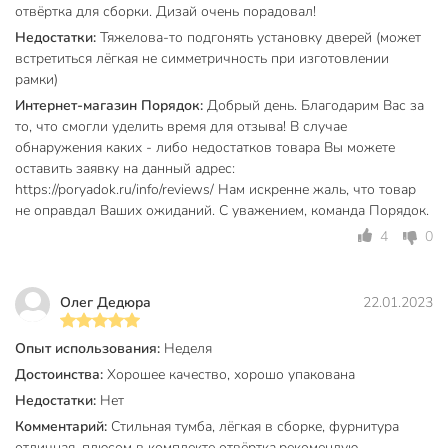
отвёртка для сборки. Дизай очень порадовал!
надежная деревянная основа.
Недостатки:
Тяжелова-то подгонять установку дверей (может
Функциональность. Отверстия для проводов
встретиться лёгкая не симметричность при изготовлении
упрощают подключение устройств и предотвращают
рамки)
спутывание шнуров.
Интернет-магазин Порядок:
Добрый день. Благодарим Вас за
то, что смогли уделить время для отзыва! В случае
Таким образом, используя такую тумбу дома, вы сможете
обнаружения каких - либо недостатков товара Вы можете
сделать свое пространство более комфортным, а интерьер
оставить заявку на данный адрес:
- чуточку красивее.
https://poryadok.ru/info/reviews/ Нам искренне жаль, что товар
Этот стильный и функциональный элемент идеален для
не оправдал Ваших ожиданий. С уважением, команда Порядок.
любого помещения, будь это гостиная или коридор. Тумбу
4
0
можно использовать как самостоятельный предмет, так и в
сочетании с другой мебелью.
Олег Дедюра
22.01.2023
Вы можете приобрести «Тумба под телевизор 147х40х60
см, ДСП, ДВП, 30 кг, орех, Лофт, LTV132T41» и другие
Опыт использования:
Неделя
товары в нашем интернет-магазине в Липецке по низким
Достоинства:
Хорошее качество, хорошо упакована
ценам и с бесплатным самовывозом.
Недостатки:
Нет
Техническая информация
Комментарий:
Стильная тумба, лёгкая в сборке, фурнитура
отличная, плюсом в комплекте отвёртка,рекомендую