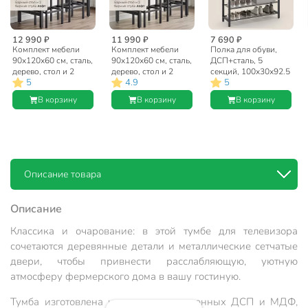
12 990 ₽
11 990 ₽
7 690 ₽
Комплект мебели
Комплект мебели
Полка для обуви,
90х120х60 см, сталь,
90х120х60 см, сталь,
ДСП+сталь, 5
дерево, стол и 2
дерево, стол и 2
секций, 100х30х92.5
5
4.9
5
барных стула
барных стула
см, с сетчатыми
40х30х65 см,
40х30х65 см,
полками,
В корзину
В корзину
В корзину
нагрузка на стул до
нагрузка на стул до
коричневый, черная,
120 кг, Лофт,
120 кг, темный,
Лофт, LBS15BX
LBT015B00
Лофт, LBT15X
Описание товара
Описание
Классика и очарование: в этой тумбе для телевизора
сочетаются деревянные детали и металлические сетчатые
двери, чтобы привнести расслабляющую, уютную
атмосферу фермерского дома в вашу гостиную.
Тумба изготовлена из высококачественных ДСП и МДФ,