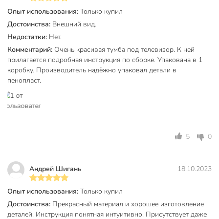
Максимальная статическая грузоподъемность
Опыт использования:
Только купил
верхней части: 80 кг.
Достоинства:
Внешний вид.
Допустимая статическая нагрузка на один отсек: 10
Недостатки:
Нет.
кг.
Комментарий:
Очень красивая тумба под телевизор. К ней
прилагается подробная инструкция по сборке. Упакована в 1
Цвет: деревенский орех.
коробку. Производитель надёжно упаковал детали в
Поставляется в разобранном виде.
пенопласт.
Главное отличие мебели в стиле лофт – комбинация дерева
и металла. Вот почему такой шкафчик – стильное решение:
Такая тумба подойдет к любому интерьеру за счет
своей лаконичности и простых геометрических форм.
5
0
Она будет выглядеть стильно и станет ярким
акцентом у вас дома, несмотря на свой простой
дизайн.
Андрей Шигань
18.10.2023
Вместительность. Тумба позволяет максимально
выигрышно использовать место.
Опыт использования:
Только купил
Достоинства:
Прекрасный материал и хорошее изготовление
Качество. Тумба в стиле лофт сделана очень
деталей. Инструкция понятная интуитивно. Присутствует даже
качественно. Для ее конструкции использована