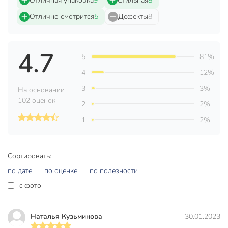
Отличная упаковка
9
Стильная
8
всего за несколько шагов.
Отлично смотрится
5
Дефекты
8
Комплектация:
Тумба;
4.7
5
81%
Комплект аксессуаров;
4
12%
2 комплекта защиты от опрокидывания;
3
3%
На основании
Инструкция.
102 оценок
2
2%
Характеристики:
1
2%
Материал: ДСП, МДФ, металлическая сетка (стекло в
дверцах отсутствует).
Сортировать:
Размеры (Д x Ш x В): 147 х 40 х 60 см.
по дате
по оценке
по полезности
Максимальные размеры центральной ниши целиком
(ВхГхШ): 39х37х56 см.
c фото
Размеры верхней полки (открытой) (ШхГхВ):
56х32х21 см.
Наталья Кузьминова
30.01.2023
Вес: 30 кг.