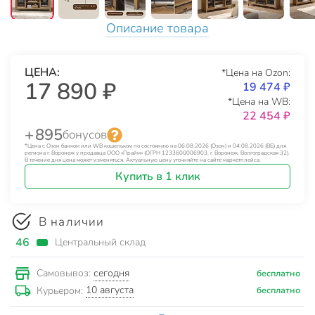
Описание товара
ЦЕНА:
*Цена на Ozon:
17 890 ₽
19 474 ₽
*Цена на WB:
22 454 ₽
+ 895
бонусов
*Цена с Озон банком или WB кошельком по состоянию на 06.08.2026 (Озон) и 04.08.2026 (ВБ) для
региона г. Воронеж у продавца ООО «Прайм» (ОГРН 1233600006903, г. Воронеж, Волгоградская 32).
В течение дня цена может изменяться. Актуальную цену уточняйте на сайте маркетплейса.
Купить в 1 клик
В наличии
46
Центральный склад
сегодня
Самовывоз:
бесплатно
10 августа
Курьером:
бесплатно